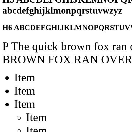
abcdefghijklmonpqrstuvwzyz
H6 ABCDEFGHIJKLMNOPQRSTUVWXY
P The quick brown fox ran
BROWN FOX RAN OVER
Item
Item
Item
Item
Item